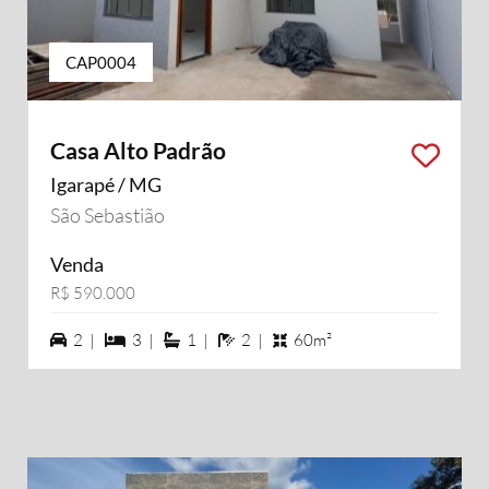
CAP0004
Casa Alto Padrão
Igarapé / MG
São Sebastião
Venda
R$ 590.000
2 vagas na garagem
3 dormiórios
1 suítes
2 banheiros
2 |
3 |
1 |
2 |
60m²