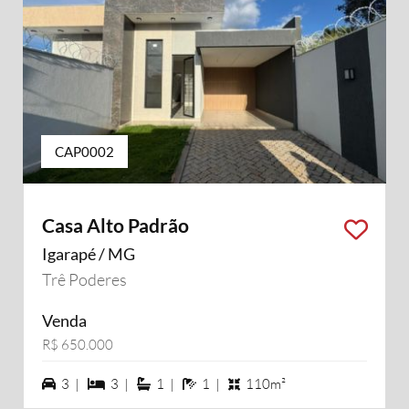
CAP0002
Casa Alto Padrão
Igarapé / MG
Trê Poderes
Venda
R$ 650.000
3 vagas na garagem
3 dormiórios
1 suítes
1 banheiros
3 |
3 |
1 |
1 |
110m²