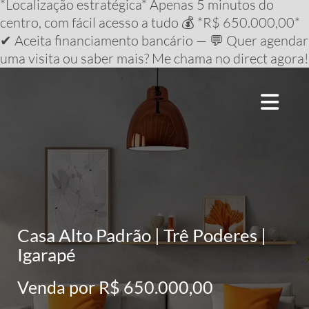
*Localização estratégica* Apenas 5 minutos do
centro, com fácil acesso a tudo 💰 *R$ 650.000,00*
✔ Aceita financiamento bancário — 💬 Quer agendar
uma visita ou saber mais? Me chama no direct agora!
Casa Alto Padrão | Trê Poderes |
Igarapé
Venda por R$ 650.000,00