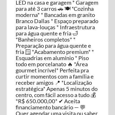
LED na casa e garagem * Garagem
para até 3 carros 🚗 🍽️ *Cozinha
moderna* * Bancadas em granito
Branco Dallas * Espaço preparado
para lava-louças * Infraestrutura
para água quente e fria 🛁
*Banheiros completos* *
Preparação para água quente e
fria 🪟 *Acabamento premium* *
Esquadrias em alumínio * Piso
todo em porcelanato 🔥 *Área
gourmet incrível* Perfeita pra
curtir momentos com a família e
receber amigos 📍 *Localização
estratégica* Apenas 5 minutos do
centro, com fácil acesso a tudo 💰
*R$ 650.000,00* ✔ Aceita
financiamento bancário — 💬
Quer agendar uma visita ou saber