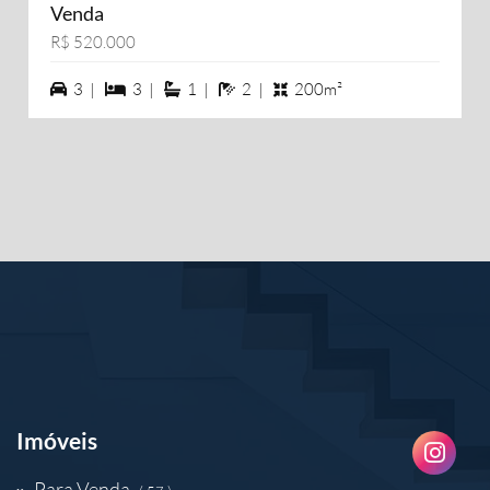
Venda
R$ 520.000
3 vagas na garagem
3 dormiórios
1 suítes
2 banheiros
3 |
3 |
1 |
2 |
200m²
Imóveis
Para Venda