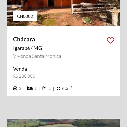
CH0002
Chácara
Igarapé / MG
VIvenda Santa Monica
Venda
R$ 230.000
3 vagas na garagem
1 dormiórios
1 banheiros
3 |
1 |
1 |
60m²