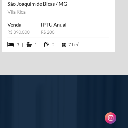
São Joaquim de Bicas / MG
Vila Rica
Venda
IPTU Anual
R$ 390.000
R$ 200
3 dormiórios
1 suítes
2 banheiros
3 |
1 |
2 |
71 m²