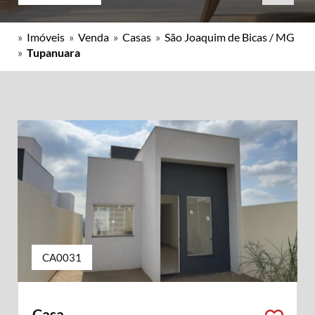
»
Imóveis
»
Venda
»
Casas
»
São Joaquim de Bicas / MG
»
Tupanuara
CA0031
Casa