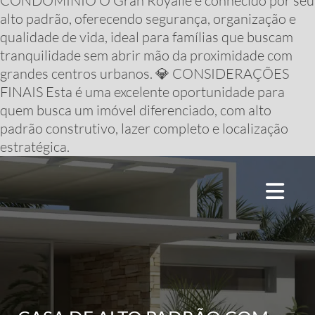
CONDOMÍNIO O Gran Royalle é conhecido por seu
alto padrão, oferecendo segurança, organização e
qualidade de vida, ideal para famílias que buscam
tranquilidade sem abrir mão da proximidade com
grandes centros urbanos. 💎 CONSIDERAÇÕES
FINAIS Esta é uma excelente oportunidade para
quem busca um imóvel diferenciado, com alto
padrão construtivo, lazer completo e localização
estratégica.