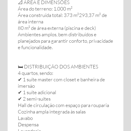
📐 ÁREA E DIMENSÕES
Área do terreno: 1.000 m²
Área construída total: 373 m²293,37 m² de
área interna
80 m² de área externa (piscina e deck)
Ambientes amplos, bem distribuídos e
planejados para garantir conforto, privacidade
e funcionalidade.
🛏️ DISTRIBUIÇÃO DOS AMBIENTES
4 quartos, sendo:
✔ 1 suíte master com closet e banheira de
imersão
✔ 1 suíte adicional
✔ 2 semi-suítes
Hall de circulação com espaço para rouparia
Cozinha ampla integrada às salas
Lavabo
Despensa
Lavanderia