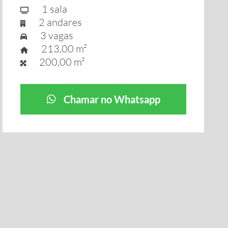
1 sala
2 andares
3 vagas
213,00 m²
200,00 m²
Chamar no Whatsapp