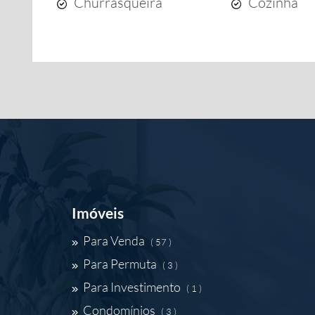
Churrasqueira
Cozinha
Imóveis
Para Venda
( 57 )
Para Permuta
( 3 )
Para Investimento
( 1 )
Condomínios
( 3 )