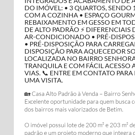
INTEGRADOS E ACABAMENTO DE A
DO IMÓVEL: • 3 QUARTOS, SENDO 
COM A COZINHA • ESPAÇO GOURM
REBAIXAMENTO EM GESSO EM TO
DE ALTO PADRÃO ⚡ DIFERENCIAIS 
AR-CONDICIONADO • PRÉ-DISPOS
• PRÉ-DISPOSIÇÃO PARA CARREGA
DISPOSIÇÃO PARA AQUECEDOR SO
LOCALIZADA NO BAIRRO SENHORA 
TRANQUILA E COM FÁCIL ACESSO A
VIAS. 📞 ENTRE EM CONTATO PAR
UMA VISITA.
🏡 Casa Alto Padrão à Venda – Bairro Senh
Excelente oportunidade para quem busca c
dos bairros mais valorizados de Betim.
O imóvel possui lote de 200 m² e 203 m² d
padrão e um projeto moderno que integra 